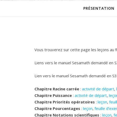
PRÉSENTATION
Vous trouverez sur cette page les leçons au fu
Liens vers le manuel Sesamath demandé en S
Lien vers le manuel Sesamath demandé en S3, 
Chapitre Racine carrée
:
activité de départ
,
Chapitre Puissance
:
activité de départ
,
leço
Chapitre Priorités opératoires
:
leçon
,
feui
Chapitre Pourcentages
:
leçon
,
feuille d’exe
Chapitre Notations scientifiques
:
leçon
,
fe