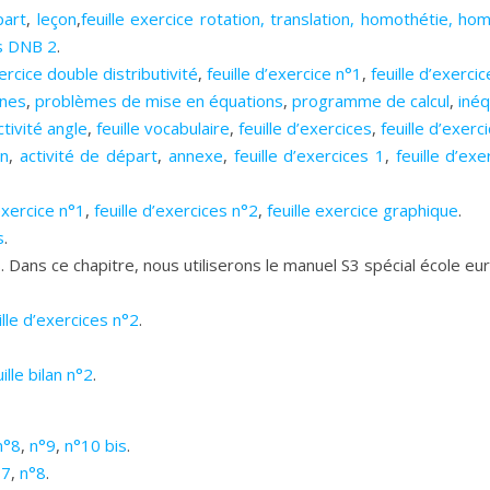
part
,
leçon
,
feuille exercice rotation
,
translation
,
homothétie
,
hom
s DNB 2
.
xercice double distributivité
,
feuille d’exercice n°1
,
feuille d’exerci
nnes
,
problèmes de mise en équations
,
programme de calcul
,
inéq
ctivité angle
,
feuille vocabulaire
,
feuille d’exercices
,
feuille d’exerc
on
,
activité de départ
,
annexe
,
feuille d’exercices 1
,
feuille d’exe
’exercice n°1
,
feuille d’exercices n°2
,
feuille exercice graphique
.
s
.
s. Dans ce chapitre, nous utiliserons le manuel S3 spécial école e
ille d’exercices n°2
.
uille bilan n°2
.
n°8
,
n°9
,
n°10 bis
.
°7
,
n°8
.