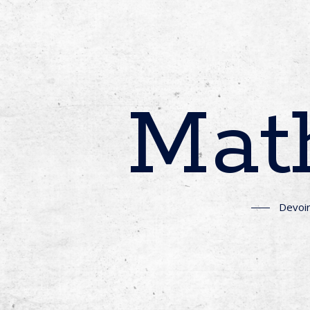
Math
Devoi