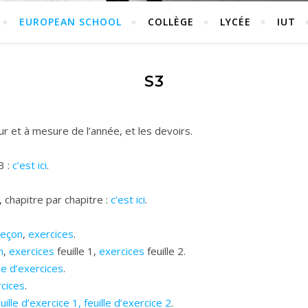
EUROPEAN SCHOOL
COLLÈGE
LYCÉE
IUT
S3
r et à mesure de l’année, et les devoirs.
3 :
c’est ici
.
chapitre par chapitre :
c’est ici
.
leçon
,
exercices
.
n
,
exercices
feuille 1,
exercices
feuille 2.
lle d’exercices
.
rcices
.
uille d’exercice 1, feuille d’exercice 2
.