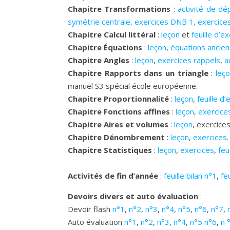
Chapitre Transformations
:
activité de dé
symétrie centrale
,
exercices DNB 1
,
exercice
Chapitre Calcul littéral
:
leçon
et
feuille d’e
Chapitre Équations
:
leçon
,
équations ancie
Chapitre Angles
:
leçon
,
exercices rappels
,
a
Chapitre Rapports dans un triangle
:
leç
manuel S3 spécial école européenne.
Chapitre Proportionnalité
:
leçon
,
feuille d
Chapitre Fonctions affines
:
leçon
,
exercice
Chapitre Aires et volumes
:
leçon
, exercice
Chapitre Dénombrement
:
leçon
,
exercices
.
Chapitre Statistiques
:
leçon
,
exercices
,
feu
Activités de fin d’année
:
feuille bilan n°1
,
fe
Devoirs divers et auto évaluation
:
Devoir flash
n°1
,
n°2
,
n°3
,
n°4
,
n°5
,
n°6
,
n°7
,
Auto évaluation
n°1
,
n°2
,
n°3
,
n°4
,
n°5
n°6
,
n 