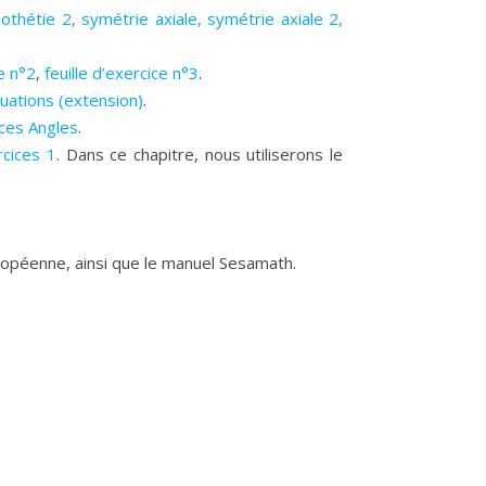
othétie 2
,
symétrie axiale
,
symétrie axiale 2
,
ce n°2
,
feuille d’exercice n°3
.
uations (extension)
.
ices Angles
.
rcices 1
. Dans ce chapitre, nous utiliserons le
uropéenne, ainsi que le manuel Sesamath.