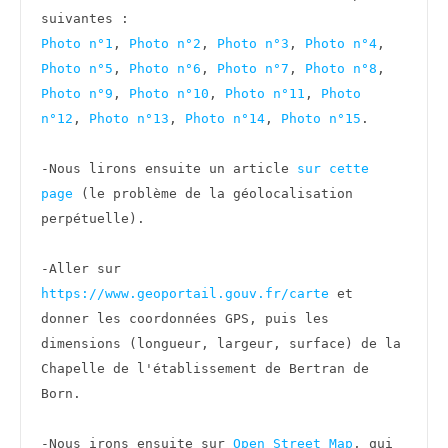
Photo n°1
, 
Photo n°2
, 
Photo n°3
, 
Photo n°4
, 
Photo n°5
, 
Photo n°6
, 
Photo n°7
, 
Photo n°8
, 
Photo n°9
, 
Photo n°10
, 
Photo n°11
, 
Photo 
n°12
, 
Photo n°13
, 
Photo n°14
, 
Photo n°15
.

-Nous lirons ensuite un article 
sur cette 
page
 (le problème de la géolocalisation 
perpétuelle).

-Aller sur 
https://www.geoportail.gouv.fr/carte
 et 
donner les coordonnées GPS, puis les 
dimensions (longueur, largeur, surface) de la 
Chapelle de l'établissement de Bertran de 
Born.

-Nous irons ensuite sur 
Open Street Map
, qui 