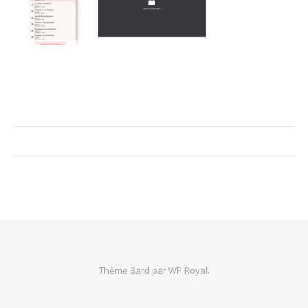
Thème Bard par
WP Royal
.